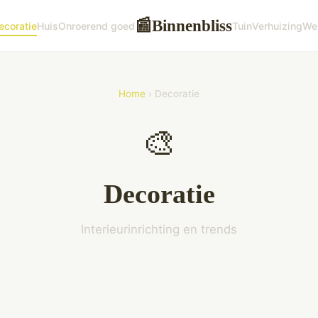
Binnenbliss
📰
ecoratie
Huis
Onroerend goed
Tuin
Verhuizing
We
Home
› Decoratie
🎨
Decoratie
Interieurinrichting en trends