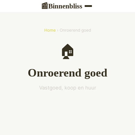
Binnenbliss
📰
Home
› Onroerend goed
🏠
Onroerend goed
Vastgoed, koop en huur